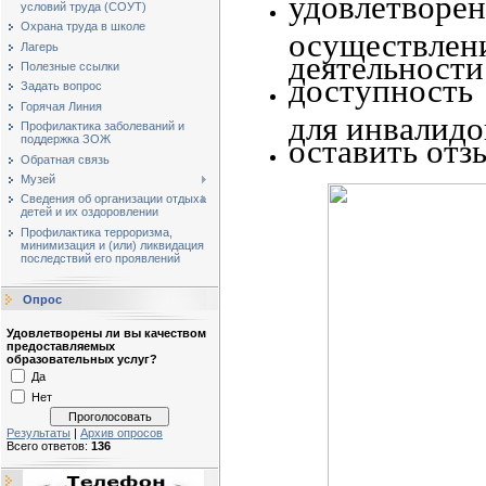
удовлет
условий труда (СОУТ)
Охрана труда в школе
осуществ
Лагерь
деятельности
Полезные ссылки
доступность
Задать вопрос
Горячая Линия
для инвалидо
Профилактика заболеваний и
поддержка ЗОЖ
оставить отз
Обратная связь
Музей
Сведения об организации отдыха
детей и их оздоровлении
Профилактика терроризма,
минимизация и (или) ликвидация
последствий его проявлений
Опрос
Удовлетворены ли вы качеством
предоставляемых
образовательных услуг?
Да
Нет
Результаты
|
Архив опросов
Всего ответов:
136