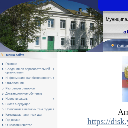
Муниципа
«
Главна
Меню сайта
Главная
Сведения об образовательной
организации
Информационная безопасность
Объявления
Разговоры о важном
Дистанционное обучение
Новости школы
Билет в будущее
Поклонимся великим тем годам...
Ан
Календарь памятных дат
https://dis
Год семьи
О наставничестве