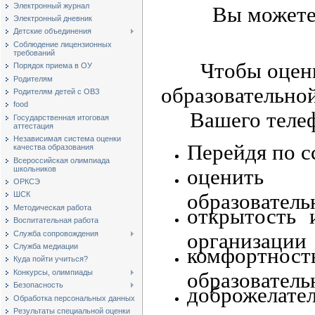
Электронный журнал
Вы можете
Электронный дневник
Детские объединения
Соблюдение лицензионных
требований
Чтобы оцен
Порядок приема в ОУ
Родителям
образовательно
Родителям детей с ОВЗ
food
Вашего телеф
Государственная итоговая
аттестация
Независимая система оценки
Перейдя по с
качества образования
Всероссийская олимпиада
школьников
оценить 
ОРКСЭ
образователь
ШСК
Методическая работа
открытость 
Воспитательная работа
Служба сопровождения
организации
Служба медиации
комфортно
Куда пойти учиться?
Конкурсы, олимпиады
образователь
Безопасность
доброжелател
Обработка персональных данных
Результаты специальной оценки