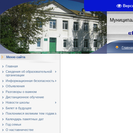
Верс
Муниципа
«
Главна
Меню сайта
Главная
Сведения об образовательной
организации
Информационная безопасность
Объявления
Разговоры о важном
Дистанционное обучение
Новости школы
Билет в будущее
Поклонимся великим тем годам...
Календарь памятных дат
Год семьи
О наставничестве