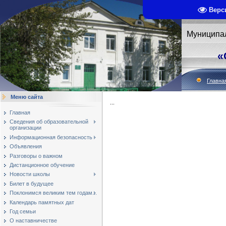
Верс
Муниципа
«
Главна
Меню сайта
...
Главная
Сведения об образовательной
организации
Информационная безопасность
Объявления
Разговоры о важном
Дистанционное обучение
Новости школы
Билет в будущее
Поклонимся великим тем годам...
Календарь памятных дат
Год семьи
О наставничестве