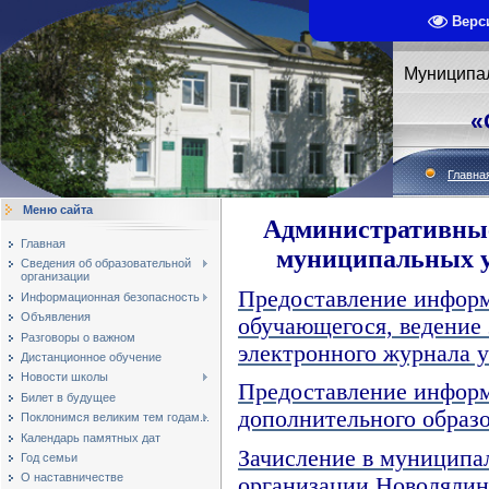
Верс
Муниципа
«
Главна
Меню сайта
Административные
Главная
муниципальных ус
Сведения об образовательной
организации
Предоставление информ
Информационная безопасность
Объявления
обучающегося, ведение 
Разговоры о важном
электронного журнала 
Дистанционное обучение
Новости школы
Предоставление информ
Билет в будущее
дополнительного образ
Поклонимся великим тем годам...
Календарь памятных дат
Зачисление в муниципа
Год семьи
О наставничестве
организации Новолялин