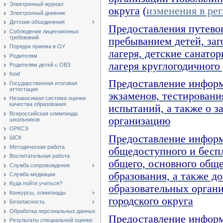
Электронный журнал
округа
(
изменения в ре
Электронный дневник
Детские объединения
Предоставления путевок
Соблюдение лицензионных
требований
пребыванием детей, за
Порядок приема в ОУ
лагеря, детские санато
Родителям
лагеря круглогодичного
Родителям детей с ОВЗ
food
Предоставление информ
Государственная итоговая
аттестация
экзаменов, тестирован
Независимая система оценки
качества образования
испытаний, а также о з
Всероссийская олимпиада
организацию
школьников
ОРКСЭ
Предоставление информ
ШСК
Методическая работа
общедоступного и беспл
Воспитательная работа
общего, основного обще
Служба сопровождения
образования, а также д
Служба медиации
Куда пойти учиться?
образовательных орган
Конкурсы, олимпиады
городского округа
Безопасность
Обработка персональных данных
Предоставление информ
Результаты специальной оценки